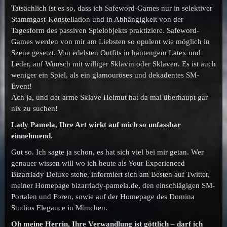
Tatsächlich ist es so, dass ich Safeword-Games nur in selektiver
Stammgast-Konstellation und in Abhängigkeit von der
Tagesform des passiven Spielobjekts praktiziere. Safeword-
Games werden von mir am Liebsten so opulent wie möglich in
Szene gesetzt. Von edelsten Outfits in hautengem Latex und
Leder, auf Wunsch mit williger Sklavin oder Sklaven. Es ist auch
weniger ein Spiel, als ein glamouröses und dekadentes SM-
Event!
Ach ja, und der arme Sklave Helmut hat da mal überhaupt gar
nix zu suchen!
Lady Pamela, Ihre Art wirkt auf mich so unfassbar
einnehmend.
Gut so. Ich sagte ja schon, es hat sich viel bei mir getan. Wer
genauer wissen will wo ich heute als Your Experienced
Bizarrlady Deluxe stehe, informiert sich am Besten auf Twitter,
meiner Homepage bizarrlady-pamela.de, den einschlägigen SM-
Portalen und Foren, sowie auf der Homepage des Domina
Studios Elegance in München.
Oh meine Herrin, Ihre Verwandlung ist göttlich – darf ich