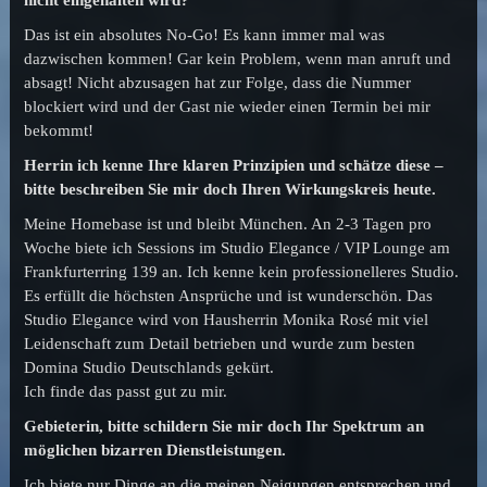
Das ist ein absolutes No-Go! Es kann immer mal was
dazwischen kommen! Gar kein Problem, wenn man anruft und
absagt! Nicht abzusagen hat zur Folge, dass die Nummer
blockiert wird und der Gast nie wieder einen Termin bei mir
bekommt!
Herrin ich kenne Ihre klaren Prinzipien und schätze diese –
bitte beschreiben Sie mir doch Ihren Wirkungskreis heute.
Meine Homebase ist und bleibt München. An 2-3 Tagen pro
Woche biete ich Sessions im Studio Elegance / VIP Lounge am
Frankfurterring 139 an. Ich kenne kein professionelleres Studio.
Es erfüllt die höchsten Ansprüche und ist wunderschön. Das
Studio Elegance wird von Hausherrin Monika Rosé mit viel
Leidenschaft zum Detail betrieben und wurde zum besten
Domina Studio Deutschlands gekürt.
Ich finde das passt gut zu mir.
Gebieterin, bitte schildern Sie mir doch Ihr Spektrum an
möglichen bizarren Dienstleistungen.
Ich biete nur Dinge an die meinen Neigungen entsprechen und