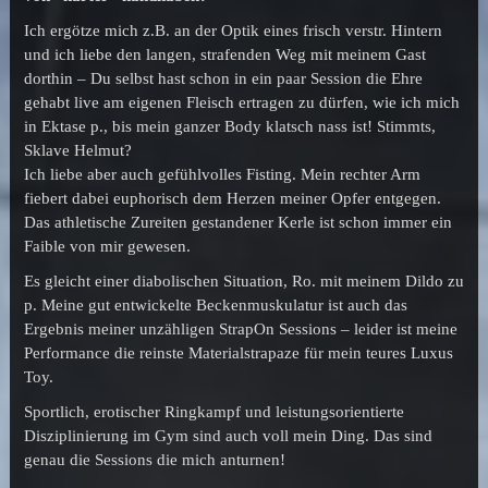
Ich ergötze mich z.B. an der Optik eines frisch verstr. Hintern
und ich liebe den langen, strafenden Weg mit meinem Gast
dorthin – Du selbst hast schon in ein paar Session die Ehre
gehabt live am eigenen Fleisch ertragen zu dürfen, wie ich mich
in Ektase p., bis mein ganzer Body klatsch nass ist! Stimmts,
Sklave Helmut?
Ich liebe aber auch gefühlvolles Fisting. Mein rechter Arm
fiebert dabei euphorisch dem Herzen meiner Opfer entgegen.
Das athletische Zureiten gestandener Kerle ist schon immer ein
Faible von mir gewesen.
Es gleicht einer diabolischen Situation, Ro. mit meinem Dildo zu
p. Meine gut entwickelte Beckenmuskulatur ist auch das
Ergebnis meiner unzähligen StrapOn Sessions – leider ist meine
Performance die reinste Materialstrapaze für mein teures Luxus
Toy.
Sportlich, erotischer Ringkampf und leistungsorientierte
Disziplinierung im Gym sind auch voll mein Ding. Das sind
genau die Sessions die mich anturnen!