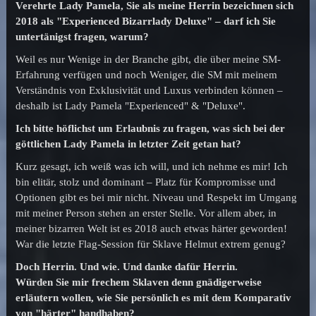
Verehrte Lady Pamela, Sie als meine Herrin bezeichnen sich
2018 als "Experienced Bizarrlady Deluxe" – darf ich Sie
untertänigst fragen, warum?
Weil es nur Wenige in der Branche gibt, die über meine SM-
Erfahrung verfügen und noch Weniger, die SM mit meinem
Verständnis von Exklusivität und Luxus verbinden können –
deshalb ist Lady Pamela "Experienced" & "Deluxe".
Ich bitte höflichst um Erlaubnis zu fragen, was sich bei der
göttlichen Lady Pamela in letzter Zeit getan hat?
Kurz gesagt, ich weiß was ich will, und ich nehme es mir! Ich
bin elitär, stolz und dominant – Platz für Kompromisse und
Optionen gibt es bei mir nicht. Niveau und Respekt im Umgang
mit meiner Person stehen an erster Stelle. Vor allem aber, in
meiner bizarren Welt ist es 2018 auch etwas härter geworden!
War die letzte Flag-Session für Sklave Helmut extrem genug?
Doch Herrin. Und wie. Und danke dafür Herrin.
Würden Sie mir frechem Sklaven denn gnädigerweise
erläutern wollen, wie Sie persönlich es mit dem Komparativ
von "härter" handhaben?