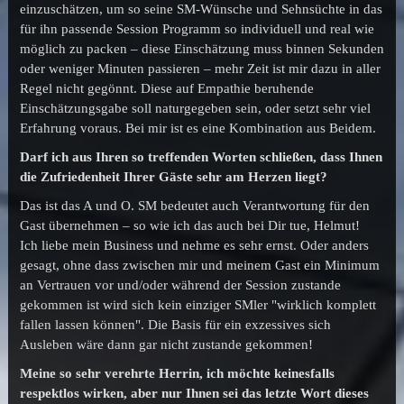
einzuschätzen, um so seine SM-Wünsche und Sehnsüchte in das
für ihn passende Session Programm so individuell und real wie
möglich zu packen – diese Einschätzung muss binnen Sekunden
oder weniger Minuten passieren – mehr Zeit ist mir dazu in aller
Regel nicht gegönnt. Diese auf Empathie beruhende
Einschätzungsgabe soll naturgegeben sein, oder setzt sehr viel
Erfahrung voraus. Bei mir ist es eine Kombination aus Beidem.
Darf ich aus Ihren so treffenden Worten schließen, dass Ihnen
die Zufriedenheit Ihrer Gäste sehr am Herzen liegt?
Das ist das A und O. SM bedeutet auch Verantwortung für den
Gast übernehmen – so wie ich das auch bei Dir tue, Helmut!
Ich liebe mein Business und nehme es sehr ernst. Oder anders
gesagt, ohne dass zwischen mir und meinem Gast ein Minimum
an Vertrauen vor und/oder während der Session zustande
gekommen ist wird sich kein einziger SMler "wirklich komplett
fallen lassen können". Die Basis für ein exzessives sich
Ausleben wäre dann gar nicht zustande gekommen!
Meine so sehr verehrte Herrin, ich möchte keinesfalls
respektlos wirken, aber nur Ihnen sei das letzte Wort dieses