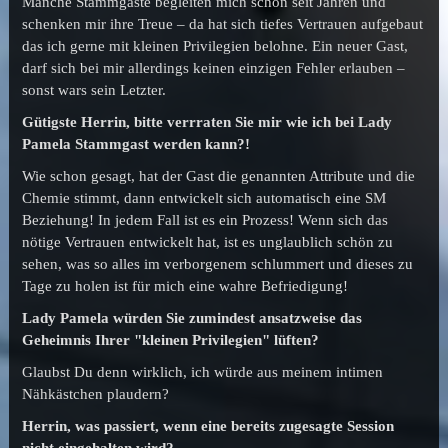
Manche Stammgäste begleiten mich schon seit Jahren und
schenken mir ihre Treue – da hat sich tiefes Vertrauen aufgebaut
das ich gerne mit kleinen Privilegien belohne. Ein neuer Gast,
darf sich bei mir allerdings keinen einzigen Fehler erlauben –
sonst wars sein Letzter.
Gütigste Herrin, bitte verrraten Sie mir wie ich bei Lady
Pamela Stammgast werden kann?!
Wie schon gesagt, hat der Gast die genannten Attribute und die
Chemie stimmt, dann entwickelt sich automatisch eine SM
Beziehung! In jedem Fall ist es ein Prozess! Wenn sich das
nötige Vertrauen entwickelt hat, ist es unglaublich schön zu
sehen, was so alles im verborgenem schlummert und dieses zu
Tage zu holen ist für mich eine wahre Befriedigung!
Lady Pamela würden Sie zumindest ansatzweise das
Geheimnis Ihrer "kleinen Privilegien" lüften?
Glaubst Du denn wirklich, ich würde aus meinem intimen
Nähkästchen plaudern?
Herrin, was passiert, wenn eine bereits zugesagte Session
nicht eingehalten wird?