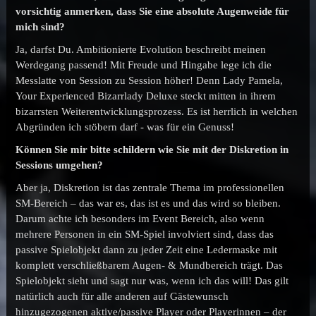
vorsichtig anmerken, dass Sie eine absolute Augenweide für
mich sind?
Ja, darfst Du. Ambitionierte Evolution beschreibt meinen
Werdegang passend! Mit Freude und Hingabe lege ich die
Messlatte von Session zu Session höher! Denn Lady Pamela,
Your Experienced Bizarrlady Deluxe steckt mitten in ihrem
bizarrsten Weiterentwicklungsprozess. Es ist herrlich in welchen
Abgründen ich stöbern darf - was für ein Genuss!
Können Sie mir bitte schildern wie Sie mit der Diskretion in
Sessions umgehen?
Aber ja, Diskretion ist das zentrale Thema im professionellen
SM-Bereich – das war es, das ist es und das wird so bleiben.
Darum achte ich besonders im Event Bereich, also wenn
mehrere Personen in ein SM-Spiel involviert sind, dass das
passive Spielobjekt dann zu jeder Zeit eine Ledermaske mit
komplett verschließbarem Augen- & Mundbereich trägt. Das
Spielobjekt sieht und sagt nur was, wenn ich das will! Das gilt
natürlich auch für alle anderen auf Gästewunsch
hinzugezogenen aktive/passive Player oder Playerinnen – der