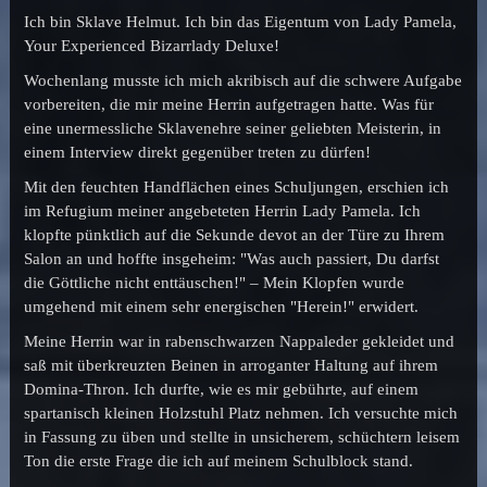
Ich bin Sklave Helmut. Ich bin das Eigentum von Lady Pamela,
Your Experienced Bizarrlady Deluxe!
Wochenlang musste ich mich akribisch auf die schwere Aufgabe
vorbereiten, die mir meine Herrin aufgetragen hatte. Was für
eine unermessliche Sklavenehre seiner geliebten Meisterin, in
einem Interview direkt gegenüber treten zu dürfen!
Mit den feuchten Handflächen eines Schuljungen, erschien ich
im Refugium meiner angebeteten Herrin Lady Pamela. Ich
klopfte pünktlich auf die Sekunde devot an der Türe zu Ihrem
Salon an und hoffte insgeheim: "Was auch passiert, Du darfst
die Göttliche nicht enttäuschen!" – Mein Klopfen wurde
umgehend mit einem sehr energischen "Herein!" erwidert.
Meine Herrin war in rabenschwarzen Nappaleder gekleidet und
saß mit überkreuzten Beinen in arroganter Haltung auf ihrem
Domina-Thron. Ich durfte, wie es mir gebührte, auf einem
spartanisch kleinen Holzstuhl Platz nehmen. Ich versuchte mich
in Fassung zu üben und stellte in unsicherem, schüchtern leisem
Ton die erste Frage die ich auf meinem Schulblock stand.