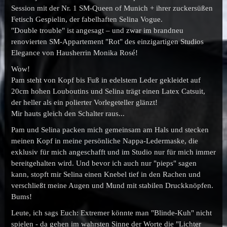
Session mit der Nr. 1 SM-Queen of Munich + ihrer zuckersüßen
Fetisch Gespielin, der fabelhaften Selina Vogue.
"Double trouble" ist angesagt – und zwar im brandneu
renovierten SM-Appartement "Rot" des einzigartigen Studios
Elegance von Hausherrin Monika Rosé!
Wow!
Pam steht von Kopf bis Fuß in edelstem Leder gekleidet auf
20cm hohen Louboutins und Selina trägt einen Latex Catsuit,
der heller als ein polierter Vorlegeteller glänzt!
Mir hauts gleich den Schalter raus...
Pam und Selina packen mich gemeinsam am Hals und stecken
meinen Kopf in meine persönliche Nappa-Ledermaske, die
exklusiv für mich angeschafft und im Studio nur für mich immer
bereitgehalten wird. Und bevor ich auch nur "pieps" sagen
kann, stopft mir Selina einen Knebel tief in den Rachen und
verschließt meine Augen und Mund mit stabilen Druckknöpfen.
Bums!
Leute, ich sags Euch: Extremer könnte man "Blinde-Kuh" nicht
spielen - da gehen im wahrsten Sinne der Worte die "Lichter