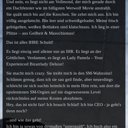
Und nein, es liegt nicht am Vollmond, der mich gerade durch
ein Dachfenster wie im billigsten Werwolf Movie anstrahlt.
Sie quält mich bis auf die Knochen. Sie zehrt mich aus. Ich bin
völlig ausgelutscht. Bin leer und schweißgebadet. Meine frisch
gebügelten, weißen Bettlaken sind klatschnass. Ich lieg in einer
Pfütze – aus Geilheit & Masochismus!
Das ist alles IHRE Schuld!
Es liegt einzig und alleine nur an IHR. Es liegt an der
Göttlichen. Verdammt, es liegt an Lady Pamela – Your
Experienced Bizarrlady Deluxe!
Sie macht mich crazy. Sie treibt mich in den SM-Wahnsinn!
Schlimm genug, dass ich sie sau geil finde, aber neuerdings
schleicht sie sich nachts heimlich in mein Hirn rein, um dort die
opulentesten SM-Orgien auf nie dagewesenem Level
rücksichtslos auf meine Kosten abzufeiern.
Hey, das ist nicht fair! Ich brauch Schlaf! Ich bin CEO - ja geht's
denn noch?
...und wie das geht!
Ich bin ja sowas von dermaßen "unterquält". Ich buch also ein